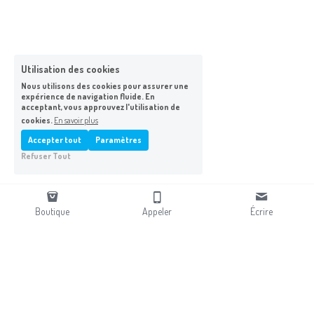
Utilisation des cookies
Nous utilisons des cookies pour assurer une
expérience de navigation fluide. En
acceptant, vous approuvez l'utilisation de
cookies.
En savoir plus
Accepter tout
Paramètres
Refuser Tout
Boutique
Appeler
Écrire